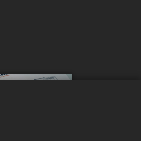
0 / 5
Effacer
Comparer maintenant
 rester
é ?
à jour !
ités pour rester informé