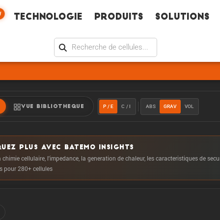
W
Technologie
Produits
Solutions
P / E
C / I
ABS
GRAV
VOL
VUE BIBLIOTHEQUE
UEZ PLUS AVEC BATEMO INSIGHTS
 chimie cellulaire, l'impedance, la generation de chaleur, les caracteristiques de secu
us pour 280+ cellules