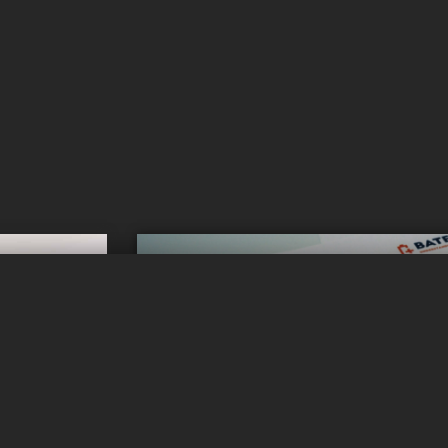
Vous voulez
l ?
inform
Obtenez des mises 
r !
Abonnez-vous à notre flux d'actual
llule dans