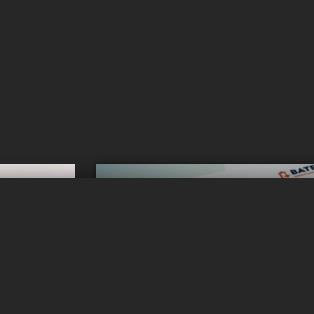
Vous voulez
l ?
inform
Obtenez des mises 
r !
Abonnez-vous à notre flux d'actual
llule dans