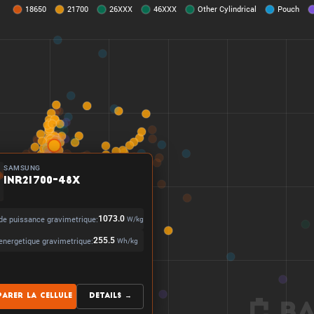
SAMSUNG
INR21700-48X
de puissance gravimetrique:
1073.0
W/kg
energetique gravimetrique:
255.5
Wh/kg
arer la cellule
Details →