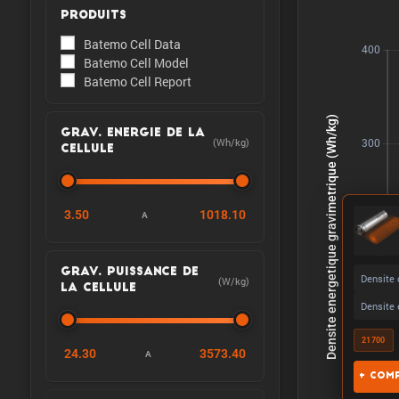
PRODUITS
Batemo Cell Data
Batemo Cell Model
Batemo Cell Report
GRAV. ENERGIE DE LA
(Wh/kg)
CELLULE
3.50
1018.10
A
GRAV. PUISSANCE DE
Densite 
(W/kg)
LA CELLULE
Densite 
21700
24.30
3573.40
A
+ Comp