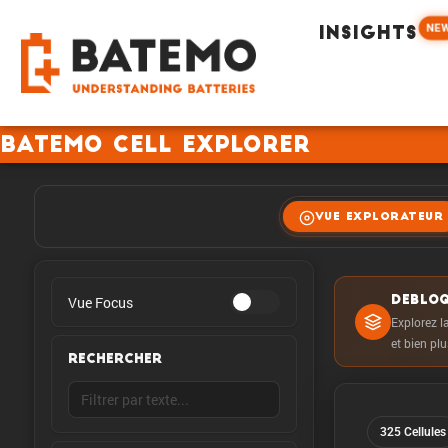
NE
INSIGHTS
Batemo Cell Explorer
VUE EXPLORATEUR
Vue Focus
DEBLOQ
Explorez la
et bien pl
RECHERCHER
325 Cellules