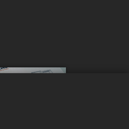
0 / 5
Effacer
Comparer maintenant
 rester
é ?
à jour !
ités pour rester informé