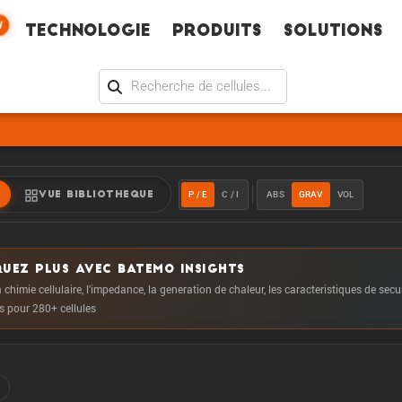
W
Technologie
Produits
Solutions
P / E
C / I
ABS
GRAV
VOL
VUE BIBLIOTHEQUE
UEZ PLUS AVEC BATEMO INSIGHTS
 chimie cellulaire, l'impedance, la generation de chaleur, les caracteristiques de secu
us pour 280+ cellules