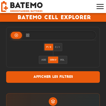
Batemo Cell Explorer
P / E
C / I
ABS
GRAV
VOL
Afficher les filtres