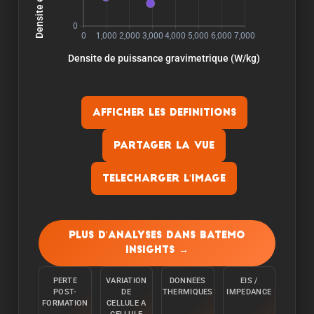
Afficher les definitions
Partager la vue
Telecharger l'image
Capacite:
La capacite est mesuree en dechargeant la
Plus d'analyses dans Batemo
cellule a une temperature ambiante de 25°C a
Insights →
partir de 100% avec un courant constant C/10
jusqu'a ce que la limite inferieure de tension soit
PERTE
VARIATION
DONNEES
EIS /
atteinte.
POST-
DE
THERMIQUES
IMPEDANCE
FORMATION
CELLULE A