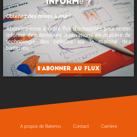
informé ?
Obtenez des mises à jour !
Abonnez-vous à notre flux d'actualités pour rester
informé des
dernières innovations en matière de
technologie des cellules
sur le marché des
batteries.
S'abonner au flux
A propos de Batemo
Contact
Carrière