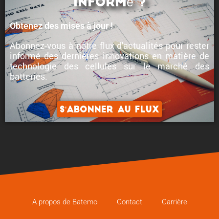
informé ?
Obtenez des mises à jour !
Abonnez-vous à notre flux d'actualités pour rester
informé des
dernières innovations en matière de
technologie des cellules
sur le marché des
batteries.
S'abonner au flux
A propos de Batemo
Contact
Carrière