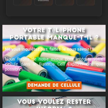
CELLULE
Energie:
L'energie est mesuree en dechargeant la cellule a
une temperature ambiante de 25°C a partir de
100% avec un courant constant de C/10 jusqu'a
ce que la limite inferieure de tension soit
Votre téléphone
atteinte.
portable manque-t-il ?
Puissance:
La puissance de crete est la puissance que la
Ne vous inquiétez pas, faites-le nous savoir !
cellule peut fournir pendant 5 minutes.
Nous ferons de notre mieux pour intégrer votre
Courant:
cellule dans le Batemo Cell Explorer dès que
possible.
Le courant de crete est le courant que la cellule
peut fournir pendant 5 minutes.
Demande de cellule
Vous voulez rester