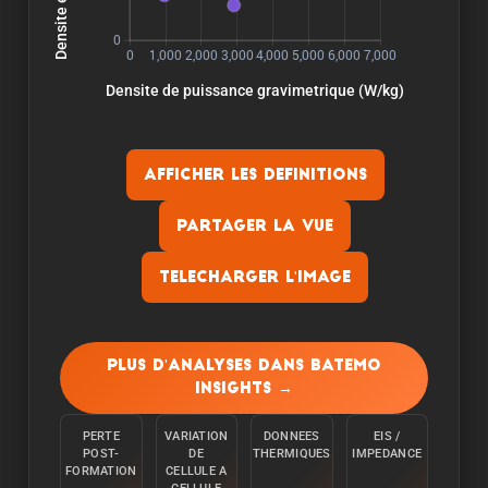
Afficher les definitions
Partager la vue
Telecharger l'image
Capacite:
La capacite est mesuree en dechargeant la
Plus d'analyses dans Batemo
cellule a une temperature ambiante de 25°C a
Insights →
partir de 100% avec un courant constant C/10
jusqu'a ce que la limite inferieure de tension soit
PERTE
VARIATION
DONNEES
EIS /
atteinte.
POST-
DE
THERMIQUES
IMPEDANCE
FORMATION
CELLULE A