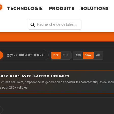
W
Technologie
Produits
Solutions
P / E
C / I
ABS
GRAV
VOL
VUE BIBLIOTHEQUE
UEZ PLUS AVEC BATEMO INSIGHTS
 chimie cellulaire, l'impedance, la generation de chaleur, les caracteristiques de secu
us pour 280+ cellules