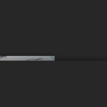
0 / 5
Effacer
Comparer maintenant
 rester
é ?
à jour !
ités pour rester informé