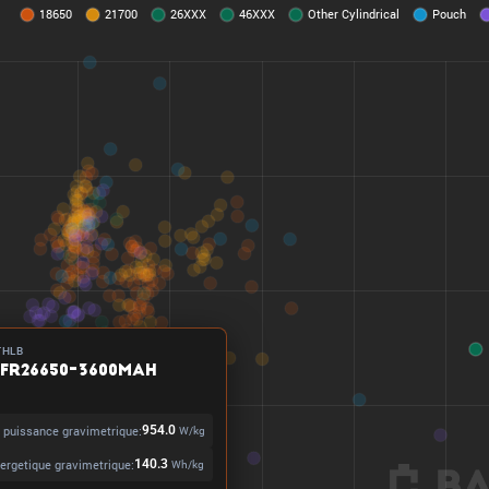
THLB
IFR26650-3600mAh
 puissance gravimetrique:
954.0
W/kg
ergetique gravimetrique:
140.3
Wh/kg