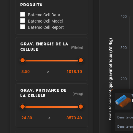
PRODUITS
Batemo Cell Data
Batemo Cell Model
Batemo Cell Report
GRAV. ENERGIE DE LA
(Wh/kg)
CELLULE
3.50
1018.10
A
GRAV. PUISSANCE DE
(W/kg)
LA CELLULE
Densite de
24.30
3573.40
A
Densite en