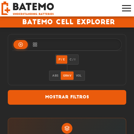
Batemo Cell Explorer
P / E
C / I
ABS
GRAV
VOL
Mostrar filtros