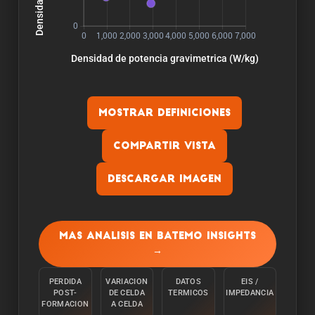
Mostrar definiciones
Compartir vista
Descargar imagen
Capacidad:
La capacidad se mide descargando la celula a
Mas analisis en Batemo Insights
una temperatura ambiente de 25°C desde el
→
100% con una corriente constante C/10 hasta
alcanzar el limite inferior de tension.
PERDIDA
VARIACION
DATOS
EIS /
POST-
DE CELDA
TERMICOS
IMPEDANCIA
Energia:
FORMACION
A CELDA