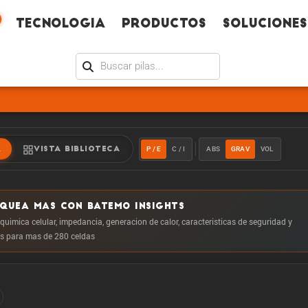
Tecno­logia
Productos
Soluciones
P / E
C / I
ABS
GRAV
VOL
R
VISTA BIBLIOTECA
OQUEA MAS CON BATEMO INSIGHTS
 quimica celular, impedancia, generacion de calor, caracteristicas de seguridad y
 para mas de 280 celdas