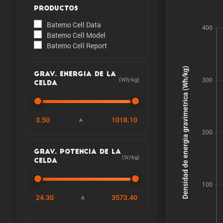
PRODUCTOS
Batemo Cell Data
Batemo Cell Model
Batemo Cell Report
GRAV. ENERGIA DE LA
(Wh/kg)
CELDA
3.50
1018.10
A
GRAV. POTENCIA DE LA
(W/kg)
CELDA
24.30
3573.40
A