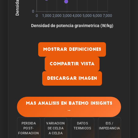
Mostrar definiciones
Compartir vista
Descargar imagen
Capacidad:
La capacidad se mide descargando la celula a
Mas analisis en Batemo Insights
una temperatura ambiente de 25°C desde el
→
100% con una corriente constante C/10 hasta
alcanzar el limite inferior de tension.
PERDIDA
VARIACION
DATOS
EIS /
POST-
DE CELDA
TERMICOS
IMPEDANCIA
Energia:
FORMACION
A CELDA