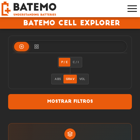
Batemo Cell Explorer
P / E
C / I
ABS
GRAV
VOL
Mostrar filtros