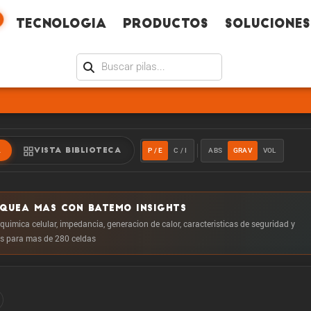
Tecno­logia
Productos
Soluciones
P / E
C / I
ABS
GRAV
VOL
R
VISTA BIBLIOTECA
OQUEA MAS CON BATEMO INSIGHTS
 quimica celular, impedancia, generacion de calor, caracteristicas de seguridad y
 para mas de 280 celdas