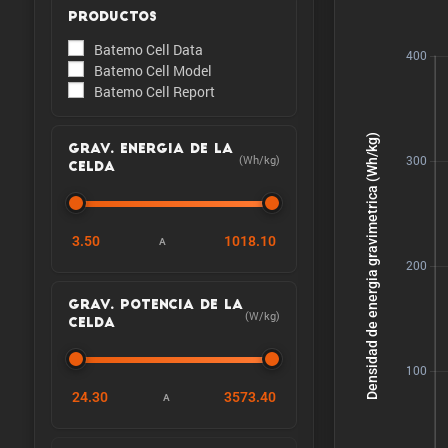
PRODUCTOS
Batemo Cell Data
Batemo Cell Model
Batemo Cell Report
GRAV. ENERGIA DE LA
(Wh/kg)
CELDA
3.50
1018.10
A
GRAV. POTENCIA DE LA
(W/kg)
CELDA
24.30
3573.40
A