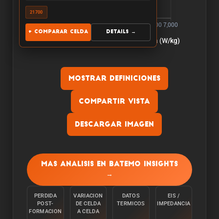
21700
+ Comparar celda
Details →
Mostrar definiciones
Compartir vista
Descargar imagen
Capacidad:
La capacidad se mide descargando la celula a
Mas analisis en Batemo Insights
una temperatura ambiente de 25°C desde el
→
100% con una corriente constante C/10 hasta
alcanzar el limite inferior de tension.
PERDIDA
VARIACION
DATOS
EIS /
POST-
DE CELDA
TERMICOS
IMPEDANCIA
Energia:
FORMACION
A CELDA