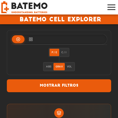
Batemo Cell Explorer
P / E
C / I
ABS
GRAV
VOL
Mostrar filtros