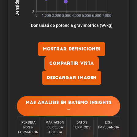
Mostrar definiciones
Compartir vista
Descargar imagen
Capacidad:
La capacidad se mide descargando la celula a
Mas analisis en Batemo Insights
una temperatura ambiente de 25°C desde el
→
100% con una corriente constante C/10 hasta
alcanzar el limite inferior de tension.
PERDIDA
VARIACION
DATOS
EIS /
POST-
DE CELDA
TERMICOS
IMPEDANCIA
Energia:
FORMACION
A CELDA