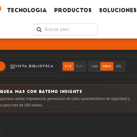
Tecno­logia
Productos
Soluciones
P / E
C / I
ABS
GRAV
VOL
R
VISTA BIBLIOTECA
OQUEA MAS CON BATEMO INSIGHTS
 quimica celular, impedancia, generacion de calor, caracteristicas de seguridad y
 para mas de 280 celdas