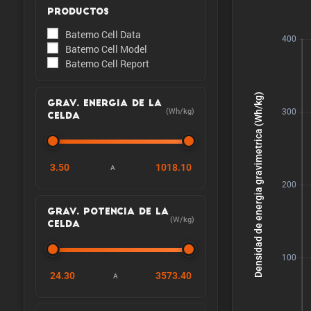
PRODUCTOS
Batemo Cell Data
Batemo Cell Model
Batemo Cell Report
GRAV. ENERGIA DE LA
(Wh/kg)
CELDA
3.50
1018.10
A
GRAV. POTENCIA DE LA
(W/kg)
CELDA
24.30
3573.40
A