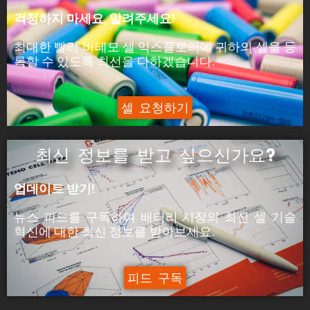
피크 전력은 셀이 5분 동안 공급할 수 있는 전력입
걱정하지 마세요, 알려주세요!
니다.
최대한 빨리 바테모 셀 익스플로러에 귀하의 셀을 등
ýáäÙÑÿ:
록할 수 있도록 최선을 다하겠습니다.
피크 전류는 셀이 5분 동안 공급할 수 있는 전류입
니다.
셀 요청하기
최신 정보를 받고 싶으신가요?
업데이트 받기!
뉴스 피드를 구독하여 배터리 시장의
최신 셀 기술
혁신에
대한
최신
정보를 받아보세요.
피드 구독