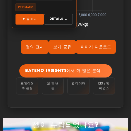
PRISMATIC
+ 셀 비교
Details →
정의 표시
보기 공유
이미지 다운로드
ýÜ®Ùƒë:
용량은 주변 온도 25°C에서 100%에서 정전류
Batemo Insights에서 더 많은 분석 →
C/10으로 하한 전압에 도달할 때까지 셀을 방전
하여 측정합니다.
포메이션
셀 간 변
열 데이터
EIS / 임
후 손실
동
피던스
ýùÉÙäêýºÇ:
에너지는 주변 온도 25°C에서 100%에서 C/10의
정전류로 하한 전압에 도달할 때까지 셀을 방전하
여 측정합니다.
셀이 누락되었나요?
ýä▒ÙèÑ: