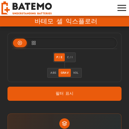
바테모 셀 익스플로러
P / E
C / I
ABS
GRAV
VOL
필터 표시