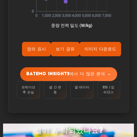
정의 표시
보기 공유
이미지 다운로드
ýÜ®Ùƒë:
용량은 주변 온도 25°C에서 100%에서 정전류
Batemo Insights에서 더 많은 분석 →
C/10으로 하한 전압에 도달할 때까지 셀을 방전
하여 측정합니다.
포메이션
셀 간 변
열 데이터
EIS / 임
후 손실
동
피던스
ýùÉÙäêýºÇ:
에너지는 주변 온도 25°C에서 100%에서 C/10의
정전류로 하한 전압에 도달할 때까지 셀을 방전하
여 측정합니다.
셀이 누락되었나요?
ýä▒ÙèÑ: