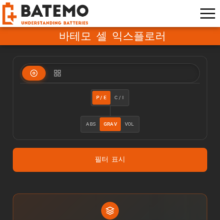
바테모 셀 익스플로러
P / E
C / I
ABS
GRAV
VOL
필터 표시