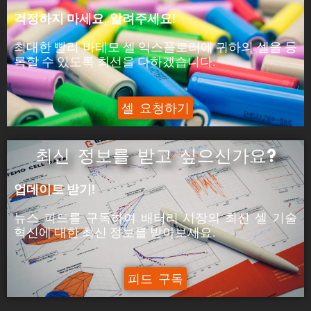
피크 전력은 셀이 5분 동안 공급할 수 있는 전력입
걱정하지 마세요, 알려주세요!
니다.
최대한 빨리 바테모 셀 익스플로러에 귀하의 셀을 등
ýáäÙÑÿ:
록할 수 있도록 최선을 다하겠습니다.
피크 전류는 셀이 5분 동안 공급할 수 있는 전류입
니다.
셀 요청하기
최신 정보를 받고 싶으신가요?
업데이트 받기!
뉴스 피드를 구독하여 배터리 시장의
최신 셀 기술
혁신에
대한
최신
정보를 받아보세요.
피드 구독