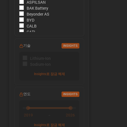
ASPILSAN
BAK Battery
Beyonder AS
BYD
CALB
CATL
CBAK
CHAM
기술
INSIGHTS
DMEGC
EFEST
Lithium-Ion
EVE Energy
Sodium-Ion
EVE Power
Far East Battery (FEB)
Insights로 잠금 해제
Farasis
Goldencell
Gotion
연도
INSIGHTS
Great Power
Highstar
HiNa Battery
HohmTech
2019
2026
~
Innolith
Insights로 잠금 해제