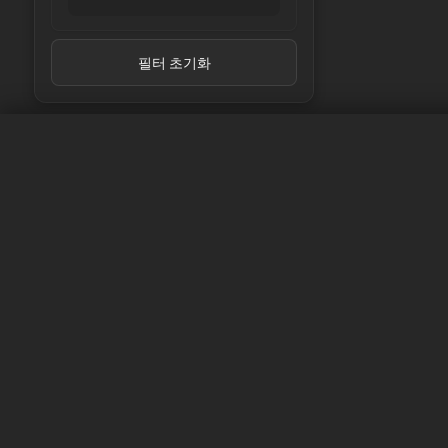
LG Chem
LG Energy Solution
Linkdata
필터 초기화
Lishen
LithiumWerks
Lithplus
Melasta
Molicel
muRata
Nitecore
Panasonic
셀이 누락되었나요?
REAL-CELL
REPT
Samsung
걱정하지 마세요, 알려주세요!
Sanyo
SAPB
최대한 빨리 바테모 셀 익스플로러에 귀하의 셀을 등
SINC
도록 최선을 다하겠습니다.
sinowatt
SKI
Sunpower
셀 요청하기
SVOLT
Tenpower