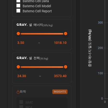
Batemo Cell Data
Batemo Cell Model
Batemo Cell Report
(Wh/kg)
GRAV. 셀 에너지
3.50
1018.10
~
(W/kg)
GRAV. 셀 전력
24.30
3573.40
~
화학
INSIGHTS
NMC
NCA