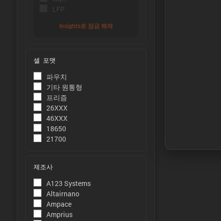
LFP
Insights로 잠금 해제
셀 포맷
ýÜ®Ùƒë:
파우치
용량은 주변
기타 원통형
정합니다.
프리즘
26XXX
ýùÉÙäêýºÇ
46XXX
에너지는 주
18650
21700
측정합니다
ýä▒ÙèÑ:
제조사
피크 전력은
A123 Systems
ýáäÙÑÿ:
Altairnano
Ampace
피크 전류는
Amprius