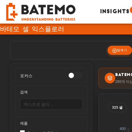
INSIGHTS
바테모 셀 익스플로러
탐색기
포커스
BATEM
280개 이
검색
325 셀
제품