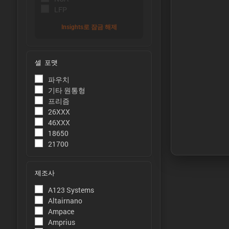
LFP
Insights로 잠금 해제
셀 포맷
ýÜ®Ùƒë:
파우치
용량은 주변
기타 원통형
정합니다.
프리즘
26XXX
ýùÉÙäêýºÇ
46XXX
에너지는 주
18650
21700
측정합니다
ýä▒ÙèÑ:
제조사
피크 전력은
A123 Systems
ýáäÙÑÿ:
Altairnano
Ampace
피크 전류는
Amprius