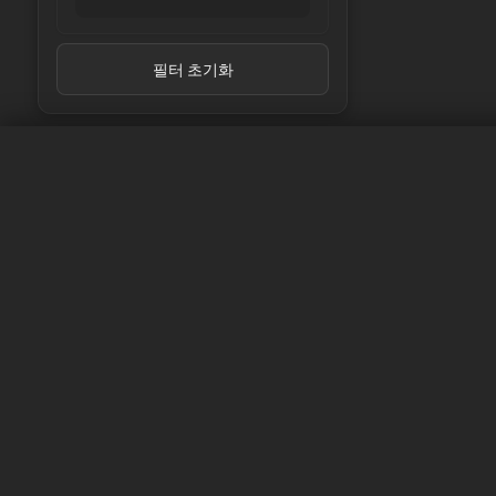
LG Chem
LG Energy Solution
Linkdata
필터 초기화
Lishen
LithiumWerks
Lithplus
Melasta
Molicel
muRata
Nitecore
Panasonic
셀이 누락되었나요?
REAL-CELL
REPT
Samsung
걱정하지 마세요, 알려주세요!
Sanyo
SAPB
최대한 빨리 바테모 셀 익스플로러에 귀하의 셀을 등
SINC
도록 최선을 다하겠습니다.
sinowatt
SKI
Sunpower
셀 요청하기
SVOLT
Tenpower