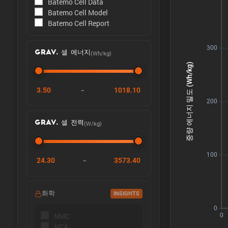
Batemo Cell Data
Batemo Cell Model
Batemo Cell Report
(Wh/kg)
GRAV. 셀 에너지
3.50
1018.10
~
(W/kg)
GRAV. 셀 전력
24.30
3573.40
~
화학
INSIGHTS
NMC
NCA