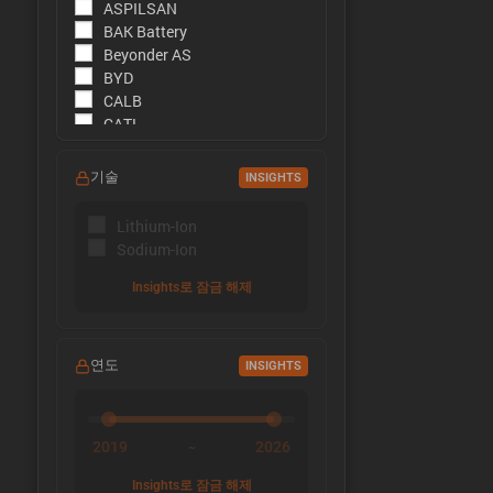
ASPILSAN
BAK Battery
Beyonder AS
BYD
CALB
CATL
CBAK
CHAM
기술
INSIGHTS
DMEGC
EFEST
Lithium-Ion
EVE Energy
Sodium-Ion
EVE Power
Far East Battery (FEB)
Insights로 잠금 해제
Farasis
Goldencell
Gotion
연도
INSIGHTS
Great Power
Highstar
HiNa Battery
HohmTech
2019
2026
~
Innolith
Insights로 잠금 해제