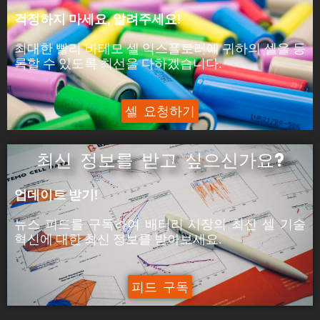
피크 전력은 셀이 5분 동안 공급할 수 있는 전력입
걱정하지 마세요, 알려주세요!
니다.
최대한 빨리 바테모 셀 익스플로러에 귀하의 셀을 등
ýáäÙÑÿ:
록할 수 있도록 최선을 다하겠습니다.
피크 전류는 셀이 5분 동안 공급할 수 있는 전류입
니다.
셀 요청하기
최신 정보를 받고 싶으신가요?
업데이트 받기!
뉴스 피드를 구독하여 배터리 시장의
최신 셀 기술
혁신에
대한
최신
정보를 받아보세요.
피드 구독