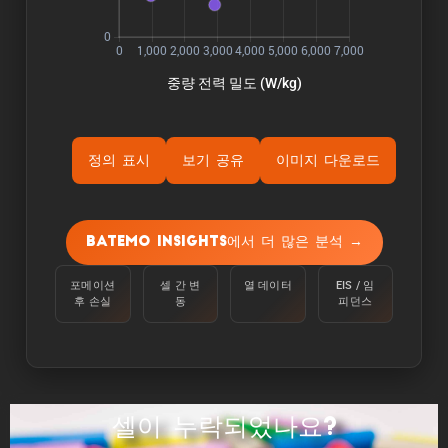
정의 표시
보기 공유
이미지 다운로드
ýÜ®Ùƒë:
용량은 주변 온도 25°C에서 100%에서 정전류
Batemo Insights에서 더 많은 분석 →
C/10으로 하한 전압에 도달할 때까지 셀을 방전
하여 측정합니다.
포메이션
셀 간 변
열 데이터
EIS / 임
후 손실
동
피던스
ýùÉÙäêýºÇ:
에너지는 주변 온도 25°C에서 100%에서 C/10의
정전류로 하한 전압에 도달할 때까지 셀을 방전하
여 측정합니다.
셀이 누락되었나요?
ýä▒ÙèÑ: