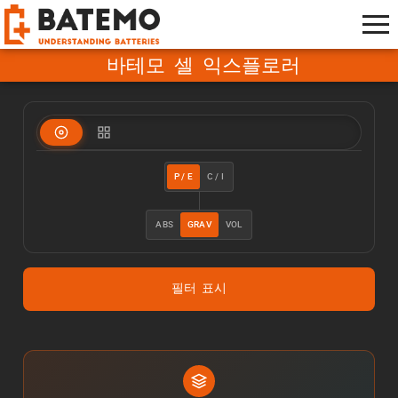
바테모 셀 익스플로러
P / E
C / I
ABS
GRAV
VOL
필터 표시