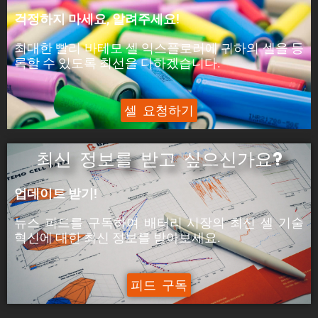
피크 전력은 셀이 5분 동안 공급할 수 있는 전력입
걱정하지 마세요, 알려주세요!
니다.
최대한 빨리 바테모 셀 익스플로러에 귀하의 셀을 등
ýáäÙÑÿ:
록할 수 있도록 최선을 다하겠습니다.
피크 전류는 셀이 5분 동안 공급할 수 있는 전류입
니다.
셀 요청하기
최신 정보를 받고 싶으신가요?
업데이트 받기!
뉴스 피드를 구독하여 배터리 시장의
최신 셀 기술
혁신에
대한
최신
정보를 받아보세요.
피드 구독