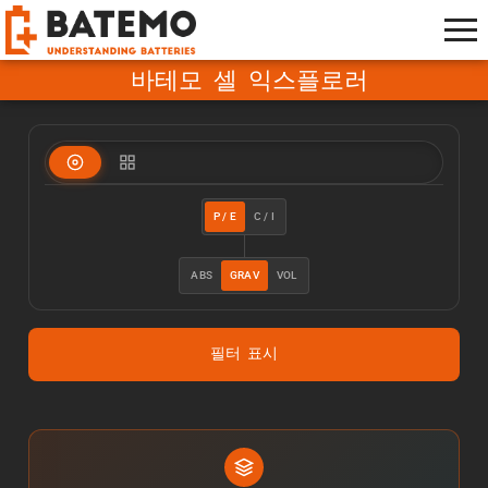
바테모 셀 익스플로러
P / E
C / I
ABS
GRAV
VOL
필터 표시