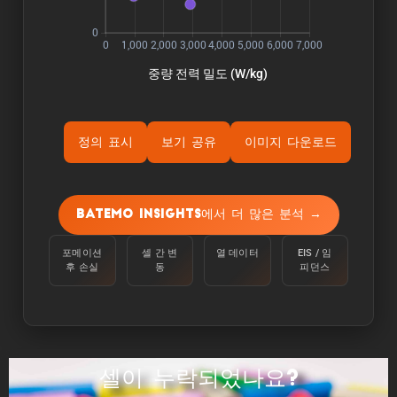
정의 표시
보기 공유
이미지 다운로드
ýÜ®Ùƒë:
용량은 주변 온도 25°C에서 100%에서 정전류
Batemo Insights에서 더 많은 분석 →
C/10으로 하한 전압에 도달할 때까지 셀을 방전
하여 측정합니다.
포메이션
셀 간 변
열 데이터
EIS / 임
후 손실
동
피던스
ýùÉÙäêýºÇ:
에너지는 주변 온도 25°C에서 100%에서 C/10의
정전류로 하한 전압에 도달할 때까지 셀을 방전하
여 측정합니다.
셀이 누락되었나요?
ýä▒ÙèÑ: