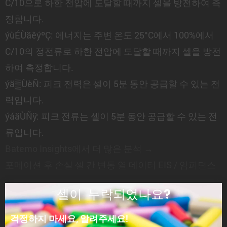
C/10으로 하한 전압에 도달할 때까지 셀을 방전하여 측
정합니다.
ýùÉÙäêýºÇ:
에너지는 주변 온도 25°C에서 100%에서
C/10의 정전류로 하한 전압에 도달할 때까지 셀을 방전
하여 측정합니다.
ýä▒ÙèÑ:
피크 전력은 셀이 5분 동안 공급할 수 있는 전
력입니다.
ýáäÙÑÿ:
피크 전류는 셀이 5분 동안 공급할 수 있는 전
류입니다.
Batemo Insights에서 더 많은 분석 →
포메이션 후 손실
셀 간 변동
열 데이터
EIS / 임피던스
셀이 누락되었나요?
걱정하지 마세요, 알려주세요!