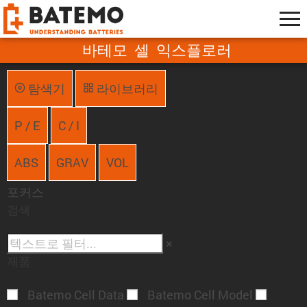
바테모 셀 익스플로러
탐색기
라이브러리
P / E
C / I
ABS
GRAV
VOL
포커스
검색
×
제품
Batemo Cell Data
Batemo Cell Model