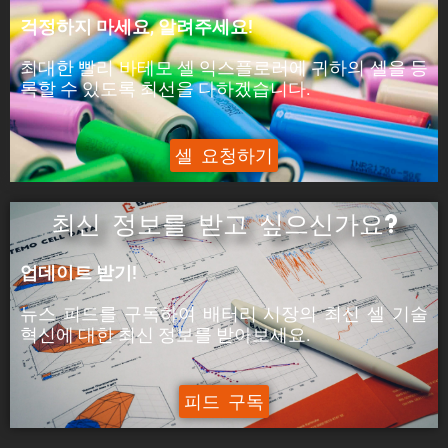
피크 전력은 셀이 5분 동안 공급할 수 있는 전력입
걱정하지 마세요, 알려주세요!
니다.
최대한 빨리 바테모 셀 익스플로러에 귀하의 셀을 등
ýáäÙÑÿ:
록할 수 있도록 최선을 다하겠습니다.
피크 전류는 셀이 5분 동안 공급할 수 있는 전류입
니다.
셀 요청하기
최신 정보를 받고 싶으신가요?
업데이트 받기!
뉴스 피드를 구독하여 배터리 시장의
최신 셀 기술
혁신에
대한
최신
정보를 받아보세요.
피드 구독