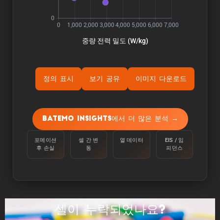
정의 표시
보기 공유
이미지 다운로드
ýÜ®Ùƒë:
용량은 주변 온도 25°C에서 100%에서 정전류
Batemo Insights에서 더 많은 분석 →
C/10으로 하한 전압에 도달할 때까지 셀을 방전
하여 측정합니다.
포메이션
셀 간 변
열 데이터
EIS / 임
후 손실
동
피던스
ýùÉÙäêýºÇ:
에너지는 주변 온도 25°C에서 100%에서 C/10의
정전류로 하한 전압에 도달할 때까지 셀을 방전하
여 측정합니다.
셀이 누락되었나요?
ýä▒ÙèÑ: