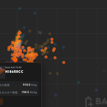
BAK-BATTERY
H18650CC
出力密度:
910.0
W/kg
エネルギー密度:
194.5
Wh/kg
0