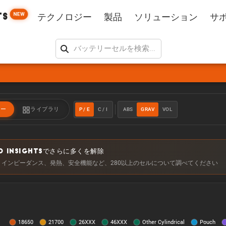
NEW
TS
テクノロジー
製品
ソリューション
サ
P / E
C / I
ABS
GRAV
VOL
ラー
ライブラリ
O INSIGHTSでさらに多くを解除
、インピーダンス、発熱、安全機能など、280以上のセルについて調べてください