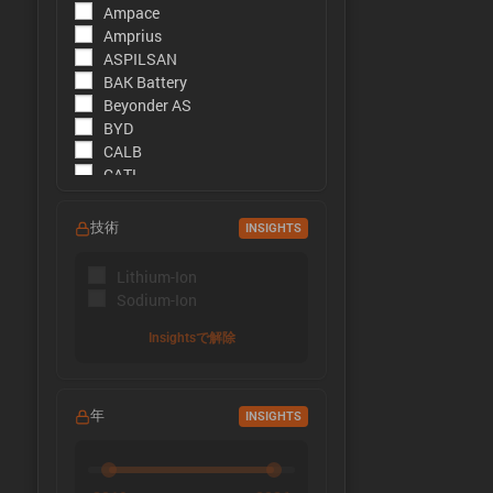
Ampace
Amprius
ASPILSAN
BAK Battery
Beyonder AS
BYD
CALB
CATL
CBAK
CHAM
技術
INSIGHTS
DMEGC
EFEST
Lithium-Ion
EVE Energy
Sodium-Ion
EVE Power
Far East Battery (FEB)
Insightsで解除
Farasis
Goldencell
Gotion
年
INSIGHTS
Great Power
Highstar
HiNa Battery