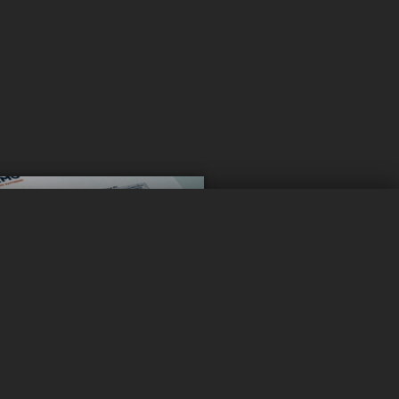
0 / 5
クリア
今すぐ比較
たいですか？
手する
ッテリー市場における
最新
を入手しましょう。