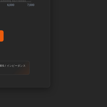
で放電させて測定する。
EIS / インピーダンス
電圧に達するまで放電させる