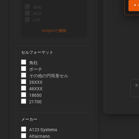
+
NMC
NCA
LFP
Insightsで解除
セルフォーマット
Õ«ÜÕôí:
角柱
容量は、周
ポーチ
その他の円筒形セル
Òé¿ÒâìÒâ
26XXX
フ
エネルギー
46XXX
ことで測定
18650
21700
ÒâæÒâ»Òâ
ピーク電力
メーカー
þÅ¥Õ£¿:
A123 Systems
Altairnano
ピーク電流