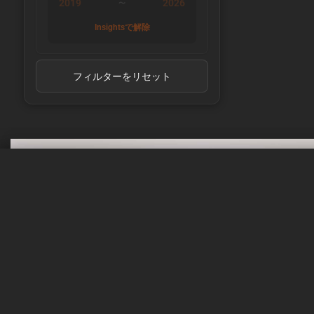
HohmTech
2019
2026
〜
Innolith
Insightsで解除
LG Chem
LG Energy Solution
Linkdata
フィルターをリセット
Lishen
LithiumWerks
Lithplus
Melasta
Molicel
muRata
Nitecore
Panasonic
あなたの携帯電話は行方不
REAL-CELL
REPT
か？
Samsung
Sanyo
ご心配なく！
SAPB
SINC
バテモ・セル・エクスプローラーにあなたのセル
sinowatt
け早く入れるよう最善を尽くします。
SKI
Sunpower