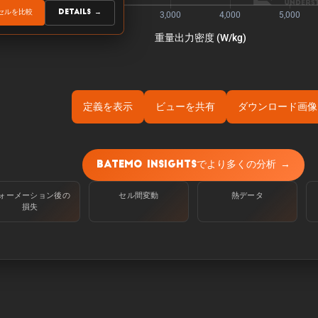
 セルを比較
Details →
定義を表示
ビューを共有
ダウンロード画像
囲温度25℃で、100%から定電流C/10で下限電圧に達するま
Batemo Insightsでより多くの分析 →
½Òé«Òâ╝:
ォーメーション後の
セル間変動
熱データ
は、周囲温度25℃のセルを100％からC/10の定電流で下限
損失
される。
╝:
はセルが5分間供給できる電力である。
は、セルが5分間供給できる電流である。