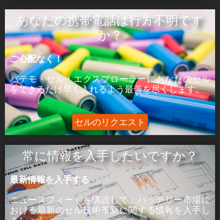
ÒâæÒâ»Òâ╝:
あなたの携帯電話は行方不明です
ピーク電力はセルが5分間供給できる電力であ
か？
る。
ご心配なく！
þÅ¥Õ£¿:
ピーク電流は、セルが5分間供給できる電流であ
バテモ・セル・エクスプローラーにあなたのセル
る。
をできるだけ早く入れるよう最善を尽くします。
セルのリクエスト
常に情報を入手したいですか？
最新情報を入手する
ニュースフィードを購読して、バッテリー市場に
おける
最新のセル技術革新に関する
情報を入手し
ましょう。