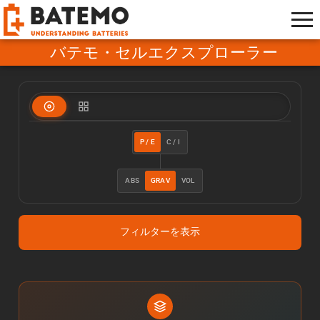
バテモ・セルエクスプローラー
P / E
C / I
ABS
GRAV
VOL
フィルターを表示