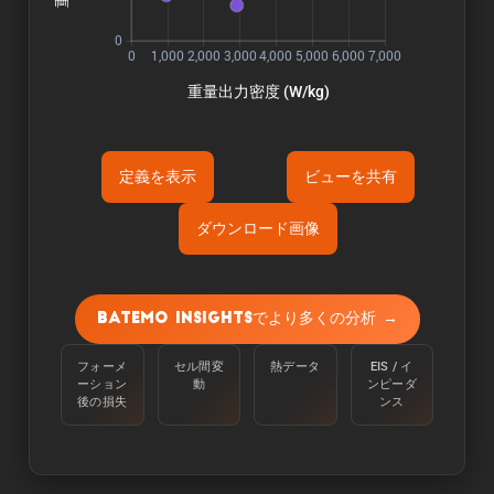
定義を表示
ビューを共有
ダウンロード画像
Õ«ÜÕôí:
容量は、周囲温度25℃で、100%から定電流
Batemo Insightsでより多くの分析 →
C/10で下限電圧に達するまで放電させて測定す
る。
フォーメ
セル間変
熱データ
EIS / イ
ーション
動
ンピーダ
Òé¿ÒâìÒâ½Òé«Òâ╝:
後の損失
ンス
エネルギーは、周囲温度25℃のセルを100％か
らC/10の定電流で下限電圧に達するまで放電さ
せることで測定される。