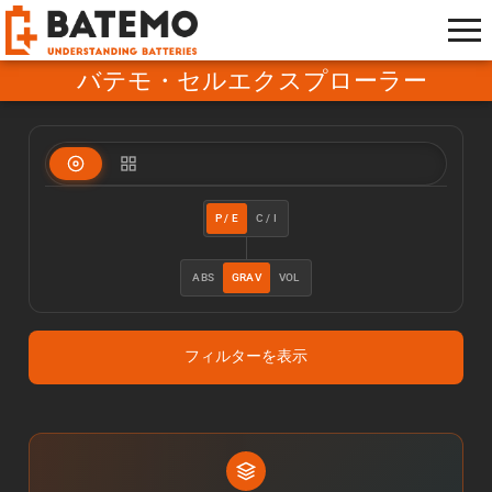
バテモ・セルエクスプローラー
P / E
C / I
ABS
GRAV
VOL
フィルターを表示