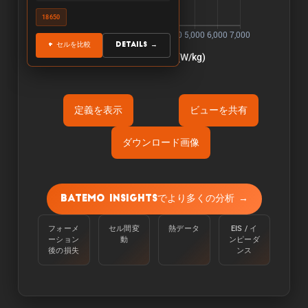
18650
+ セルを比較
Details →
定義を表示
ビューを共有
ダウンロード画像
Õ«ÜÕôí:
容量は、周囲温度25℃で、100%から定電流
Batemo Insightsでより多くの分析 →
C/10で下限電圧に達するまで放電させて測定す
る。
フォーメ
セル間変
熱データ
EIS / イ
ーション
動
ンピーダ
Òé¿ÒâìÒâ½Òé«Òâ╝:
後の損失
ンス
エネルギーは、周囲温度25℃のセルを100％か
らC/10の定電流で下限電圧に達するまで放電さ
せることで測定される。