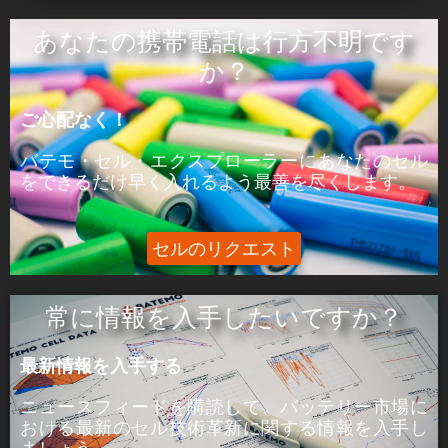
ÒâæÒâ»Òâ╝:
あなたの携帯電話は行方不明です
ピーク電力はセルが5分間供給できる電力であ
か？
る。
ご心配なく！
þÅ¥Õ£¿:
ピーク電流は、セルが5分間供給できる電流であ
バテモ・セル・エクスプローラーにあなたのセル
る。
をできるだけ早く入れるよう最善を尽くします。
セルのリクエスト
常に情報を入手したいですか？
最新情報を入手する
ニュースフィードを購読して、バッテリー市場に
おける
最新のセル技術革新に関する
情報を入手し
ましょう。