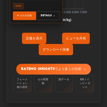
18650
+ セルを比較
Details →
定義を表示
ビューを共有
ダウンロード画像
Õ«ÜÕôí:
容量は、周囲温度25℃で、100%から定電流
Batemo Insightsでより多くの分析 →
C/10で下限電圧に達するまで放電させて測定す
る。
フォーメ
セル間変
熱データ
EIS / イ
ーション
動
ンピーダ
Òé¿ÒâìÒâ½Òé«Òâ╝:
後の損失
ンス
エネルギーは、周囲温度25℃のセルを100％か
らC/10の定電流で下限電圧に達するまで放電さ
せることで測定される。