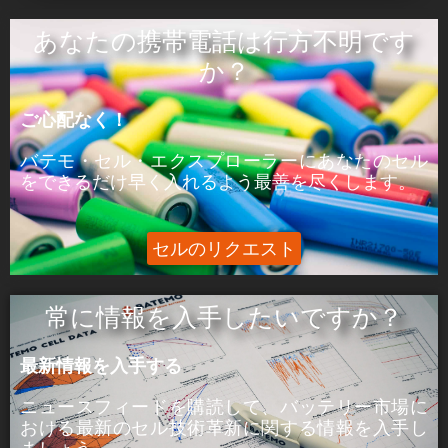
ÒâæÒâ»Òâ╝:
あなたの携帯電話は行方不明です
ピーク電力はセルが5分間供給できる電力であ
か？
る。
ご心配なく！
þÅ¥Õ£¿:
ピーク電流は、セルが5分間供給できる電流であ
バテモ・セル・エクスプローラーにあなたのセル
る。
をできるだけ早く入れるよう最善を尽くします。
セルのリクエスト
常に情報を入手したいですか？
最新情報を入手する
ニュースフィードを購読して、バッテリー市場に
おける
最新のセル技術革新に関する
情報を入手し
ましょう。