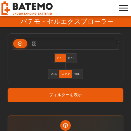
バテモ・セルエクスプローラー
P / E
C / I
ABS
GRAV
VOL
フィルターを表示