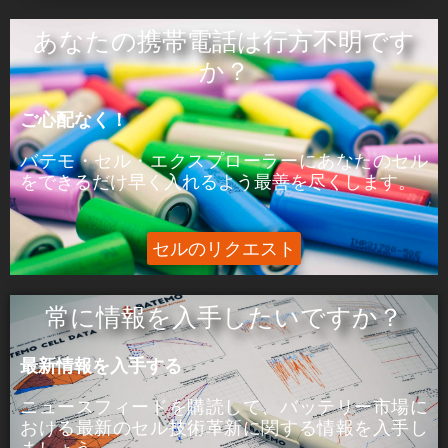
ÒâæÒâ»Òâ╝:
あなたの携帯電話は行方不明です
ピーク電力はセルが5分間供給できる電力であ
か？
る。
ご心配なく！
þÅ¥Õ£¿:
ピーク電流は、セルが5分間供給できる電流であ
バテモ・セル・エクスプローラーにあなたのセル
る。
をできるだけ早く入れるよう最善を尽くします。
セルのリクエスト
常に情報を入手したいですか？
最新情報を入手する
ニュースフィードを購読して、バッテリー市場に
おける
最新のセル技術革新に関する
情報を入手し
ましょう。