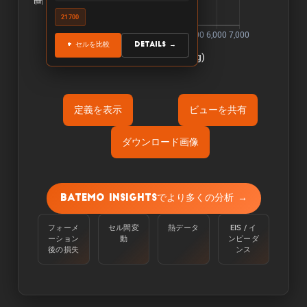
21700
+ セルを比較
Details →
定義を表示
ビューを共有
ダウンロード画像
Õ«ÜÕôí:
容量は、周囲温度25℃で、100%から定電流
Batemo Insightsでより多くの分析 →
C/10で下限電圧に達するまで放電させて測定す
る。
フォーメ
セル間変
熱データ
EIS / イ
ーション
動
ンピーダ
Òé¿ÒâìÒâ½Òé«Òâ╝:
後の損失
ンス
エネルギーは、周囲温度25℃のセルを100％か
らC/10の定電流で下限電圧に達するまで放電さ
せることで測定される。