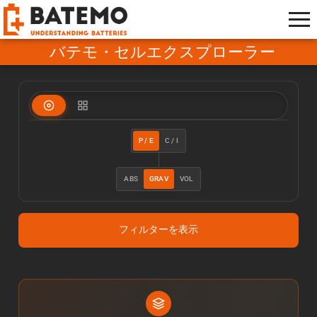
バテモ・セルエクスプローラー
P / E
C / I
ABS
GRAV
VOL
フィルターを表示