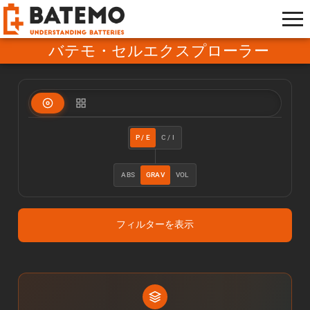
バテモ・セルエクスプローラー
P / E
C / I
ABS
GRAV
VOL
フィルターを表示