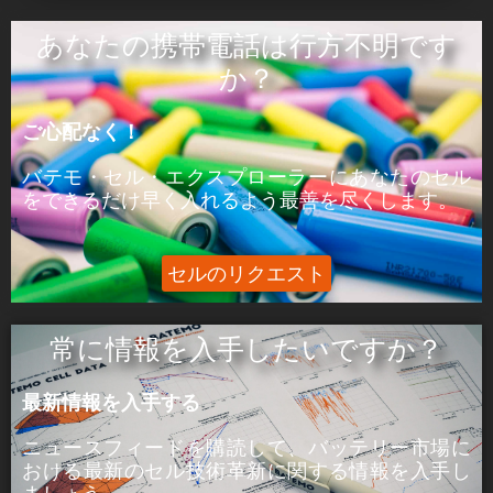
ÒâæÒâ»Òâ╝:
あなたの携帯電話は行方不明です
ピーク電力はセルが5分間供給できる電力であ
か？
る。
ご心配なく！
þÅ¥Õ£¿:
ピーク電流は、セルが5分間供給できる電流であ
バテモ・セル・エクスプローラーにあなたのセル
る。
をできるだけ早く入れるよう最善を尽くします。
セルのリクエスト
常に情報を入手したいですか？
最新情報を入手する
ニュースフィードを購読して、バッテリー市場に
おける
最新のセル技術革新に関する
情報を入手し
ましょう。