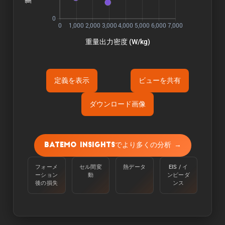
定義を表示
ビューを共有
ダウンロード画像
Õ«ÜÕôí:
容量は、周囲温度25℃で、100%から定電流
Batemo Insightsでより多くの分析 →
C/10で下限電圧に達するまで放電させて測定す
る。
フォーメ
セル間変
熱データ
EIS / イ
ーション
動
ンピーダ
Òé¿ÒâìÒâ½Òé«Òâ╝:
後の損失
ンス
エネルギーは、周囲温度25℃のセルを100％か
らC/10の定電流で下限電圧に達するまで放電さ
せることで測定される。