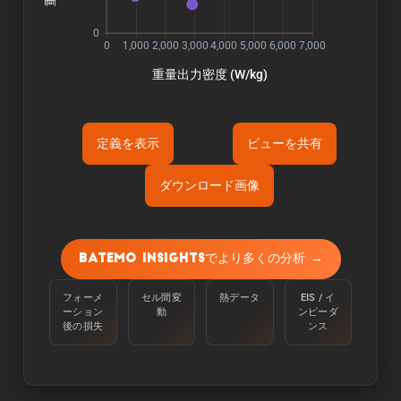
定義を表示
ビューを共有
ダウンロード画像
Õ«ÜÕôí:
容量は、周囲温度25℃で、100%から定電流
Batemo Insightsでより多くの分析 →
C/10で下限電圧に達するまで放電させて測定す
る。
フォーメ
セル間変
熱データ
EIS / イ
ーション
動
ンピーダ
Òé¿ÒâìÒâ½Òé«Òâ╝:
後の損失
ンス
エネルギーは、周囲温度25℃のセルを100％か
らC/10の定電流で下限電圧に達するまで放電さ
せることで測定される。