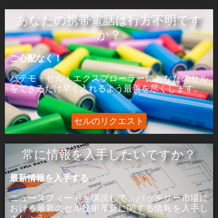
ÒâæÒâ»Òâ╝:
あなたの携帯電話は行方不明です
ピーク電力はセルが5分間供給できる電力であ
か？
る。
ご心配なく！
þÅ¥Õ£¿:
ピーク電流は、セルが5分間供給できる電流であ
バテモ・セル・エクスプローラーにあなたのセル
る。
をできるだけ早く入れるよう最善を尽くします。
セルのリクエスト
常に情報を入手したいですか？
最新情報を入手する
ニュースフィードを購読して、バッテリー市場に
おける
最新のセル技術革新に関する
情報を入手し
ましょう。