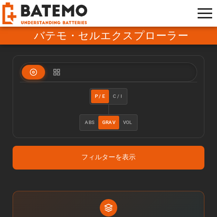
バテモ・セルエクスプローラー
P / E
C / I
ABS
GRAV
VOL
フィルターを表示