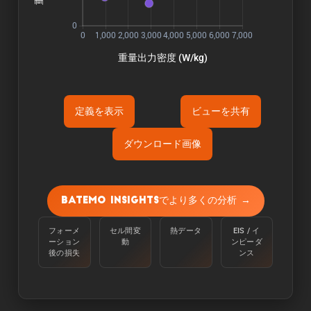
定義を表示
ビューを共有
ダウンロード画像
Õ«ÜÕôí:
容量は、周囲温度25℃で、100%から定電流
Batemo Insightsでより多くの分析 →
C/10で下限電圧に達するまで放電させて測定す
る。
フォーメ
セル間変
熱データ
EIS / イ
ーション
動
ンピーダ
Òé¿ÒâìÒâ½Òé«Òâ╝:
後の損失
ンス
エネルギーは、周囲温度25℃のセルを100％か
らC/10の定電流で下限電圧に達するまで放電さ
せることで測定される。