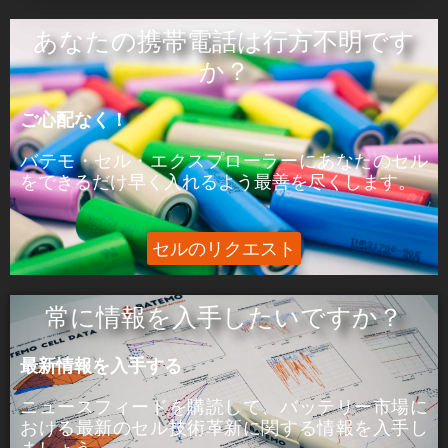
ÒâæÒâ»Òâ╝:
あなたの携帯電話は行方不明です
ピーク電力はセルが5分間供給できる電力であ
か？
る。
ご心配なく！
þÅ¥Õ£¿:
ピーク電流は、セルが5分間供給できる電流であ
バテモ・セル・エクスプローラーにあなたのセル
る。
をできるだけ早く入れるよう最善を尽くします。
セルのリクエスト
常に情報を入手したいですか？
最新情報を入手する
ニュースフィードを購読して、バッテリー市場に
おける
最新のセル技術革新に関する
情報を入手し
ましょう。