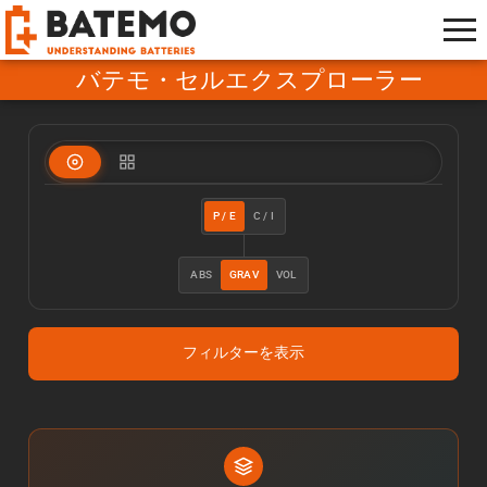
バテモ・セルエクスプローラー
P / E
C / I
ABS
GRAV
VOL
フィルターを表示